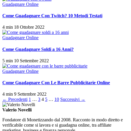
Guadagnare Online
Come Guadagnare Con Twitch? 10 Metodi Testati
4 min
18 Ottobre 2022
Guadagnare Online
Come Guadagnare Soldi a 16 Anni?
5 min
10 Settembre 2022
Guadagnare Online
Come Guadagnare Con Le Barre Pubblicitarie Online
4 min
9 Settembre 2022
Paginazione
← Precedenti
1
…
3
4
5
…
10
Successivi →
degli
Valerio Novelli
articoli
Fondatore di Monetizzando dal 2008. Racconto in modo diretto e
verificabile come si lavora e si guadagna online, tra affiliate
marketing, business e finanza personale.