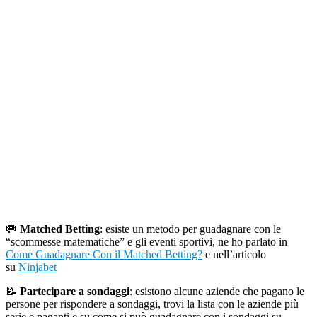
🥅
Matched Betting
: esiste un metodo per guadagnare con le
“scommesse matematiche” e gli eventi sportivi, ne ho parlato in
Come Guadagnare Con il Matched Betting?
e nell’articolo
su
Ninjabet
📝
Partecipare a sondaggi
: esistono alcune aziende che pagano le
persone per rispondere a sondaggi, trovi la lista con le aziende più
serie e paganti e su come si può guadagnare con i sondaggi su