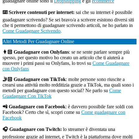
guadagnare online sono il
Dropshipping
e gli
ecommerce
⌨️ Scrivere contenuti per internet:
sai che su internet è possibile
guadagnare scrivendo? Se sei bravo/a a scrivere esistono diversi siti
che ti permettono di guadagnare scrivendo articoli, ne ho parlato in
Come Guadagnare Scrivendo
.
Altri Metodi Per Guadagnare Online
👩🏻 Guadagnare con Onlyfans
: se ne sente parlare sempre più
spesso, per questo motivo ho creato un articolo che ti aiuterà a
muovere i primi passi su Onlyfans, lo trovi su
Come Guadagnare
con Onlyfans
🤳🏻 Guadagnare con TikTok
: molte persone sono riuscite a
crearsi una attività molto redditizia grazie a TikTok, ma quali sono i
metodi per guadagnare con questo social? Ne parlo su
Come
Guadagnare Con TikTok
📲 Guadagnare con Facebook
: è davvero possibile fare soldi con
Facebook? Certo che sì, scopri come su
Come guadagnare con
Facebook
🎧 Guadagnare con Twitch:
lo streamer è diventata una
professione grazie ad internet, e Twitch è la piattaforma dove molti