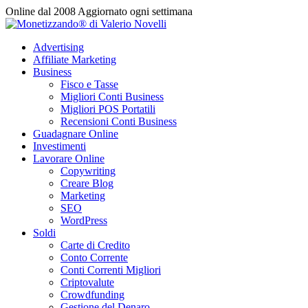
Vai
Online dal 2008
Aggiornato ogni settimana
al
contenuto
Advertising
Affiliate Marketing
Business
Fisco e Tasse
Migliori Conti Business
Migliori POS Portatili
Recensioni Conti Business
Guadagnare Online
Investimenti
Lavorare Online
Copywriting
Creare Blog
Marketing
SEO
WordPress
Soldi
Carte di Credito
Conto Corrente
Conti Correnti Migliori
Criptovalute
Crowdfunding
Gestione del Denaro