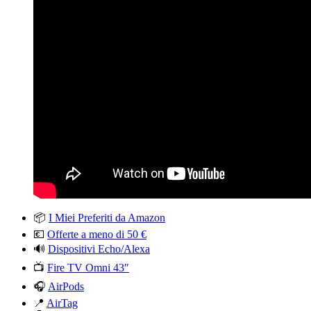
📦
I Miei Preferiti da Amazon
💶
Offerte a meno di 50 €
🔊
Dispositivi Echo/Alexa
📺
Fire TV Omni 43″
🎧
AirPods
📍
AirTag