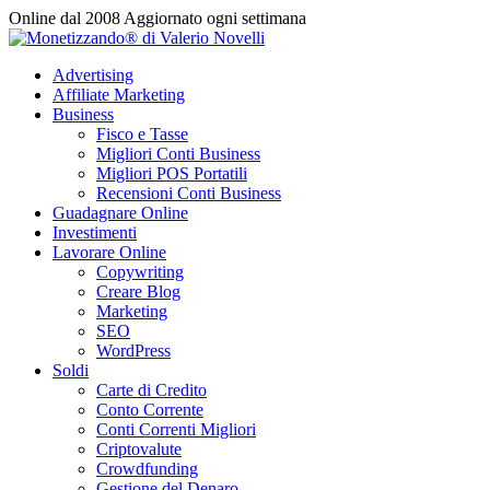
Vai
Online dal 2008
Aggiornato ogni settimana
al
contenuto
Advertising
Affiliate Marketing
Business
Fisco e Tasse
Migliori Conti Business
Migliori POS Portatili
Recensioni Conti Business
Guadagnare Online
Investimenti
Lavorare Online
Copywriting
Creare Blog
Marketing
SEO
WordPress
Soldi
Carte di Credito
Conto Corrente
Conti Correnti Migliori
Criptovalute
Crowdfunding
Gestione del Denaro