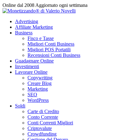
Vai
Online dal 2008
Aggiornato ogni settimana
al
contenuto
Advertising
Affiliate Marketing
Business
Fisco e Tasse
Migliori Conti Business
Migliori POS Portatili
Recensioni Conti Business
Guadagnare Online
Investimenti
Lavorare Online
Copywriting
Creare Blog
Marketing
SEO
WordPress
Soldi
Carte di Credito
Conto Corrente
Conti Correnti Migliori
Criptovalute
Crowdfunding
Gestione del Denaro