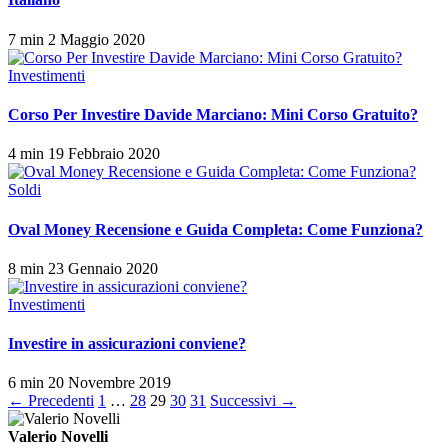
7 min
2 Maggio 2020
Investimenti
Corso Per Investire Davide Marciano: Mini Corso Gratuito?
4 min
19 Febbraio 2020
Soldi
Oval Money Recensione e Guida Completa: Come Funziona?
8 min
23 Gennaio 2020
Investimenti
Investire in assicurazioni conviene?
6 min
20 Novembre 2019
Paginazione
← Precedenti
1
…
28
29
30
31
Successivi →
degli
Valerio Novelli