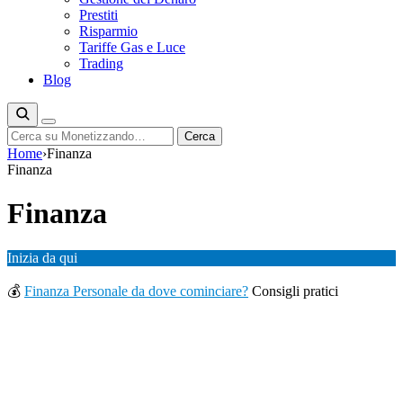
Prestiti
Risparmio
Tariffe Gas e Luce
Trading
Blog
Cerca
Cerca
Home
›
Finanza
Finanza
Finanza
Inizia da qui
💰
Finanza Personale da dove cominciare?
Consigli pratici