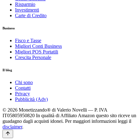
Risparmio
Investimenti
Carte di Credito
Business
Fisco e Tasse
Migliori Conti Business
Migliori POS Portatili
Crescita Personale
Il blog
Chi sono
Contatti
Privacy
Pubblicità (Adv)
© 2026 Monetizzando® di Valerio Novelli — P. IVA
IT05805950820
In qualità di Affiliato Amazon questo sito riceve un
guadagno dagli acquisti idonei. Per maggiori informazioni leggi il
disclaimer
.