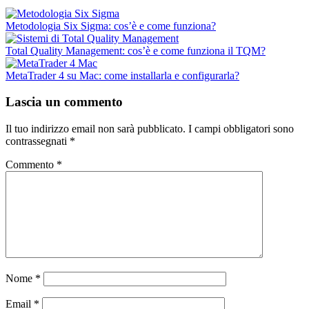
Metodologia Six Sigma: cos’è e come funziona?
Total Quality Management: cos’è e come funziona il TQM?
MetaTrader 4 su Mac: come installarla e configurarla?
Lascia un commento
Il tuo indirizzo email non sarà pubblicato.
I campi obbligatori sono
contrassegnati
*
Commento
*
Nome
*
Email
*