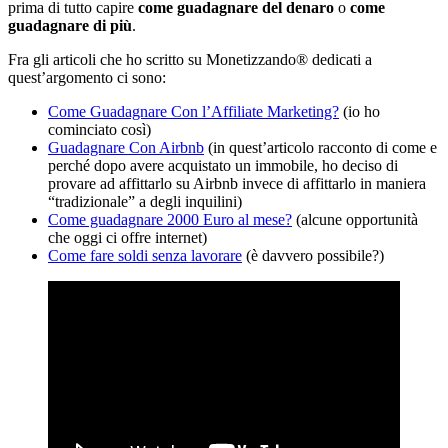
prima di tutto capire
come guadagnare del denaro
o
come
guadagnare di più
.
Fra gli articoli che ho scritto su Monetizzando® dedicati a
quest’argomento ci sono:
Come Guadagnare Con l’Affiliate Marketing?
(io ho
cominciato così)
Guadagnare Con Airbnb
(in quest’articolo racconto di come e
perché dopo avere acquistato un immobile, ho deciso di
provare ad affittarlo su Airbnb invece di affittarlo in maniera
“tradizionale” a degli inquilini)
Come guadagnare 2000 Euro al mese?
(alcune opportunità
che oggi ci offre internet)
Come fare soldi senza lavorare
(è davvero possibile?)