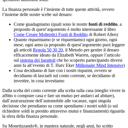
La finanza personale è l’insieme di tutte queste attività, ovvero
l’insieme delle nostre scelte sul denaro:
Come guadagniamo (quali sono le nostre
fonti di reddito
, a
proposito di quest’argomento è molto interessante il libro
Come Creare Molteplici Fonti di Reddito
di Robert Allen)
Quanto risparmiamo (e se risparmiamo) ogni giorno, ogni
mese, ogni anno (a proposito di quest’argomento puoi leggere
gli articoli
Regola 50 30 20
, il Metodo per gestire il denaro
efficacemente ideato da Elizabeth Warren, oppure l’articolo
sul
sistema dei barattoli
che ho scoperto partecipando diversi
anni fa all’evento di T. Harv Eker
Millionaire Mind Intensive
)
Cosa decidiamo di fare con i nostri risparmi, ovvero se
decidiamo di lasciarli sul conto corrente, se decidiamo di
investire, in cosa investiamo
Dalla scelta del conto corrente alla scelta sulla casa (meglio vivere in
affitto o comprare casa e fare un mutuo per andarci ad abitare),
dall’assicurazione dell’automobile alle vacanze, ogni singola
decisione che prendiamo su come spendiamo i nostri soldi (o sul
richiedere soldi in prestito attraverso mutui e finanziamenti) riguarda
la sfera della finanza personale.
Su Monetizzando®, in maniera naturale, negli anni, ho scritto