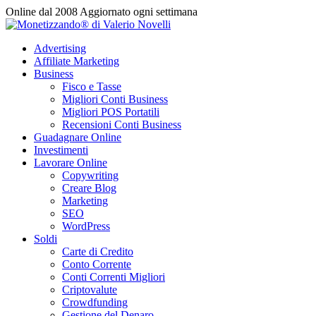
Vai
Online dal 2008
Aggiornato ogni settimana
al
contenuto
Advertising
Affiliate Marketing
Business
Fisco e Tasse
Migliori Conti Business
Migliori POS Portatili
Recensioni Conti Business
Guadagnare Online
Investimenti
Lavorare Online
Copywriting
Creare Blog
Marketing
SEO
WordPress
Soldi
Carte di Credito
Conto Corrente
Conti Correnti Migliori
Criptovalute
Crowdfunding
Gestione del Denaro