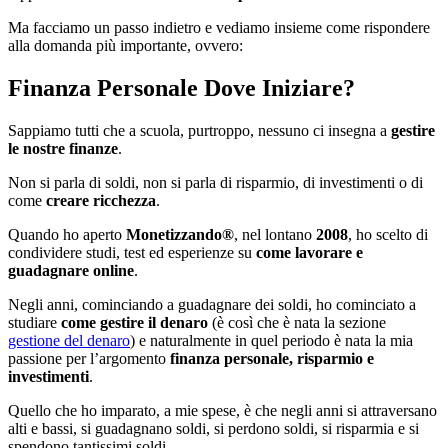
Ma facciamo un passo indietro e vediamo insieme come rispondere
alla domanda più importante, ovvero:
Finanza Personale Dove Iniziare?
Sappiamo tutti che a scuola, purtroppo, nessuno ci insegna a
gestire
le nostre finanze
.
Non si parla di soldi, non si parla di risparmio, di investimenti o di
come
creare ricchezza
.
Quando ho aperto
Monetizzando®
, nel lontano
2008
, ho scelto di
condividere studi, test ed esperienze su
come lavorare e
guadagnare online
.
Negli anni, cominciando a guadagnare dei soldi, ho cominciato a
studiare
come gestire il denaro
(è così che è nata la sezione
gestione del denaro
) e naturalmente in quel periodo è nata la mia
passione per l’argomento
finanza personale, risparmio e
investimenti
.
Quello che ho imparato, a mie spese, è che negli anni si attraversano
alti e bassi, si guadagnano soldi, si perdono soldi, si risparmia e si
spendono tantissimi soldi.