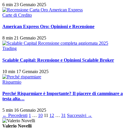
6 min
23 Gennaio 2025
Carte di Credito
American Express Oro: Opinioni e Recensione
8 min
21 Gennaio 2025
Trading
Scalable Capital: Recensione e Opinioni Scalable Broker
10 min
17 Gennaio 2025
Risparmio
Perché Risparmiare è Importante? Il piacere di camminare a
testa alta…
5 min
16 Gennaio 2025
Paginazione
← Precedenti
1
…
10
11
12
…
31
Successivi →
degli
Valerio Novelli