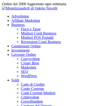
Vai
Online dal 2008
Aggiornato ogni settimana
al
contenuto
Advertising
Affiliate Marketing
Business
Fisco e Tasse
Migliori Conti Business
Migliori POS Portatili
Recensioni Conti Business
Guadagnare Online
Investimenti
Lavorare Online
Copywriting
Creare Blog
Marketing
SEO
WordPress
Soldi
Carte di Credito
Conto Corrente
Conti Correnti Migliori
Criptovalute
Crowdfunding
Gestione del Denaro