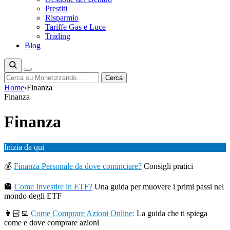
Prestiti
Risparmio
Tariffe Gas e Luce
Trading
Blog
Cerca
Cerca
Home
›
Finanza
Finanza
Finanza
Inizia da qui
💰
Finanza Personale da dove cominciare?
Consigli pratici
🏦
Come Investire in ETF?
Una guida per muovere i primi passi nel
mondo degli ETF
👨🏻‍💻
Come Comprare Azioni Online
:
La guida che ti spiega
come e dove comprare azioni