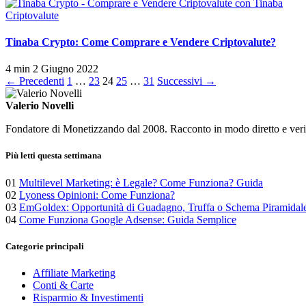
Criptovalute
Tinaba Crypto: Come Comprare e Vendere Criptovalute?
4 min
2 Giugno 2022
Paginazione
← Precedenti
1
…
23
24
25
…
31
Successivi →
degli
Valerio Novelli
articoli
Fondatore di Monetizzando dal 2008. Racconto in modo diretto e verific
Più letti questa settimana
01
Multilevel Marketing: è Legale? Come Funziona? Guida
02
Lyoness Opinioni: Come Funziona?
03
EmGoldex: Opportunità di Guadagno, Truffa o Schema Piramidal
04
Come Funziona Google Adsense: Guida Semplice
Categorie principali
Affiliate Marketing
Conti & Carte
Risparmio & Investimenti