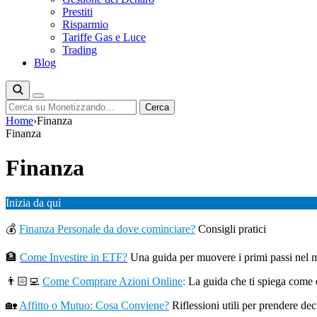
Prestiti
Risparmio
Tariffe Gas e Luce
Trading
Blog
Cerca
Cerca
Home
›
Finanza
Finanza
Finanza
Inizia da qui
💰
Finanza Personale da dove cominciare?
Consigli pratici
🏦
Come Investire in ETF?
Una guida per muovere i primi passi nel
👨🏻‍💻
Come Comprare Azioni Online
:
La guida che ti spiega come 
🏡
Affitto o Mutuo: Cosa Conviene?
Riflessioni utili per prendere de