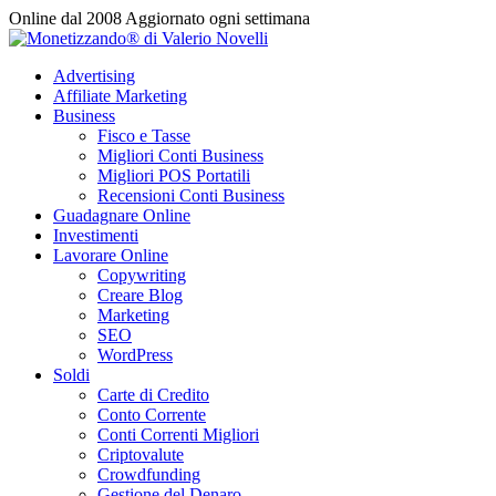
Vai
Online dal 2008
Aggiornato ogni settimana
al
contenuto
Advertising
Affiliate Marketing
Business
Fisco e Tasse
Migliori Conti Business
Migliori POS Portatili
Recensioni Conti Business
Guadagnare Online
Investimenti
Lavorare Online
Copywriting
Creare Blog
Marketing
SEO
WordPress
Soldi
Carte di Credito
Conto Corrente
Conti Correnti Migliori
Criptovalute
Crowdfunding
Gestione del Denaro