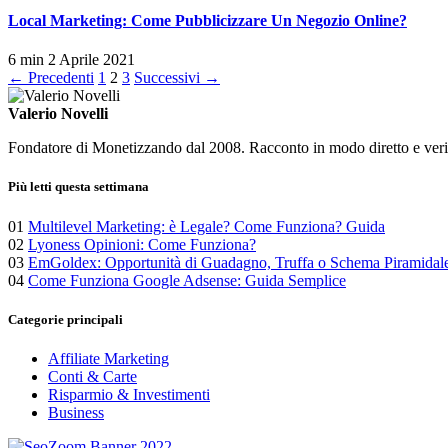
Local Marketing: Come Pubblicizzare Un Negozio Online?
6 min
2 Aprile 2021
Paginazione
← Precedenti
1
2
3
Successivi →
degli
Valerio Novelli
articoli
Fondatore di Monetizzando dal 2008. Racconto in modo diretto e verific
Più letti questa settimana
01
Multilevel Marketing: è Legale? Come Funziona? Guida
02
Lyoness Opinioni: Come Funziona?
03
EmGoldex: Opportunità di Guadagno, Truffa o Schema Piramidal
04
Come Funziona Google Adsense: Guida Semplice
Categorie principali
Affiliate Marketing
Conti & Carte
Risparmio & Investimenti
Business